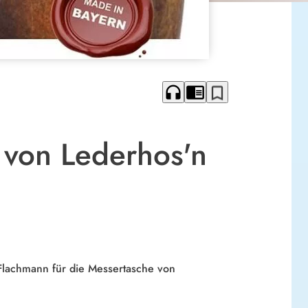
headphones
chrome_reader_mode
bookmark_border
l von Lederhos'n
 Flachmann für die Messertasche von