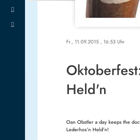
Fr., 11.09.2015
, 16:53 Uhr
Oktoberfest
Held'n
Oan Obstler a day keeps the doc
Lederhos’n Held’n!