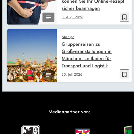
können Sie Ihr Online-Rezept
sicher beantragen
bookmark_border
3. Aug. 2026
Anzeige
Gruppenreisen zu
Großveranstaltungen in
München: Leitfaden für
Transport und Logistik
bookmark_border
30. Juli 2026
Medienpartner von: