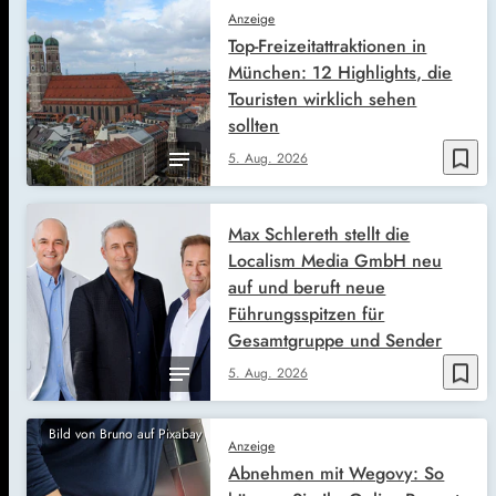
Anzeige
Top-Freizeitattraktionen in
München: 12 Highlights, die
Touristen wirklich sehen
sollten
bookmark_border
5. Aug. 2026
Max Schlereth stellt die
Localism Media GmbH neu
auf und beruft neue
Führungsspitzen für
Gesamtgruppe und Sender
bookmark_border
5. Aug. 2026
Bild von Bruno auf Pixabay
Anzeige
Abnehmen mit Wegovy: So