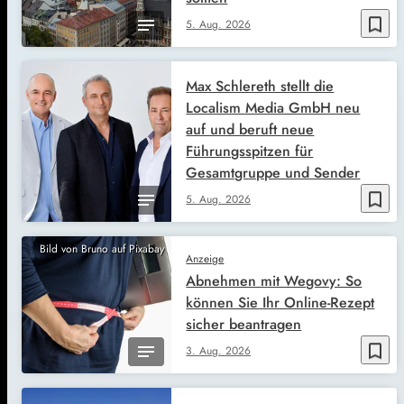
bookmark_border
5. Aug. 2026
Max Schlereth stellt die
Localism Media GmbH neu
auf und beruft neue
Führungsspitzen für
Gesamtgruppe und Sender
bookmark_border
5. Aug. 2026
Bild von Bruno auf Pixabay
Anzeige
Abnehmen mit Wegovy: So
können Sie Ihr Online-Rezept
sicher beantragen
bookmark_border
3. Aug. 2026