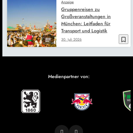
Anzeige
Gruppenreisen zu
Großveranstaltungen in
München: Leitfaden für
Transport und Logistik
bookmark_border
30. Juli 2026
Medienpartner von: