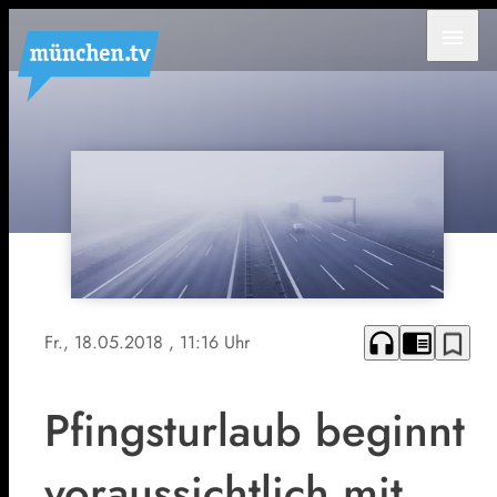
menu
headphones
chrome_reader_mode
bookmark_border
Fr., 18.05.2018
, 11:16 Uhr
Pfingsturlaub beginnt
voraussichtlich mit