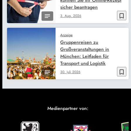
können Sie Ihr Online-Rezept
sicher beantragen
bookmark_border
3. Aug. 2026
Anzeige
Gruppenreisen zu
Großveranstaltungen in
München: Leitfaden für
Transport und Logistik
bookmark_border
30. Juli 2026
Medienpartner von: