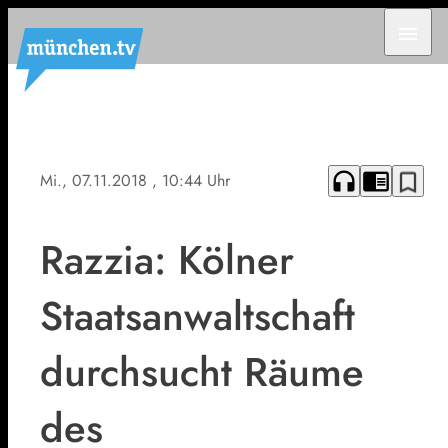
menu
headphones
chrome_reader_mode
bookmark_border
Mi., 07.11.2018
, 10:44 Uhr
Razzia: Kölner
Staatsanwaltschaft
durchsucht Räume
des