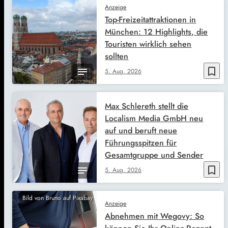
Anzeige
Top-Freizeitattraktionen in
München: 12 Highlights, die
Touristen wirklich sehen
sollten
bookmark_border
5. Aug. 2026
Max Schlereth stellt die
Localism Media GmbH neu
auf und beruft neue
Führungsspitzen für
Gesamtgruppe und Sender
bookmark_border
5. Aug. 2026
Bild von Bruno auf Pixabay
Anzeige
Abnehmen mit Wegovy: So