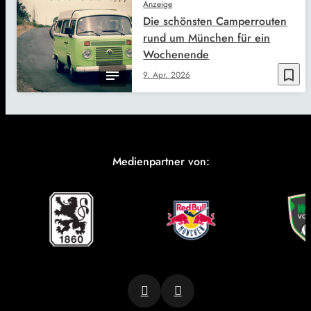
Anzeige
Die schönsten Camperrouten
rund um München für ein
Wochenende
bookmark_border
9. Apr. 2026
Medienpartner von: