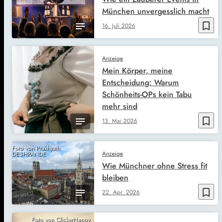
München unvergesslich macht
bookmark_border
16. Juli 2026
Anzeige
Mein Körper, meine
Entscheidung: Warum
Schönheits-OPs kein Tabu
mehr sind
bookmark_border
13. Mai 2026
Foto von Prakhyath
Anzeige
DESHPANDE
Wie Münchner ohne Stress fit
bleiben
bookmark_border
22. Apr. 2026
Foto von ClickerHappy