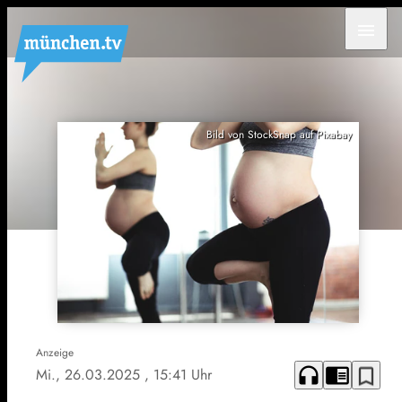
menu
Bild von StockSnap auf Pixabay
Anzeige
headphones
chrome_reader_mode
bookmark_border
Mi., 26.03.2025
, 15:41 Uhr