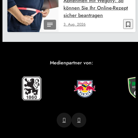
Abnehmen mit Wegovy: So
können Sie Ihr Online-Rezept
sicher beantragen
bookmark_border
3. Aug. 2026
Medienpartner von: