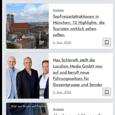
Anzeige
Top-Freizeitattraktionen in
München: 12 Highlights, die
Touristen wirklich sehen
sollten
bookmark_border
5. Aug. 2026
Max Schlereth stellt die
Localism Media GmbH neu
auf und beruft neue
Führungsspitzen für
Gesamtgruppe und Sender
bookmark_border
5. Aug. 2026
Bild von Bruno auf Pixabay
Anzeige