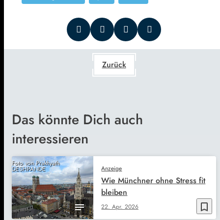
Zurück
Das könnte Dich auch
interessieren
Foto von Prakhyath
Anzeige
DESHPANDE
Wie Münchner ohne Stress fit
bleiben
bookmark_border
22. Apr. 2026