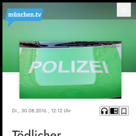
menu
Symbolfoto
headphones
chrome_reader_mode
bookmark_border
Di., 30.08.2016
, 12:12 Uhr
Tödlicher