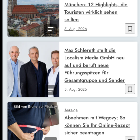
München: 12 Highlights, die
Touristen wirklich sehen
sollten
bookmark_border
5. Aug. 2026
Max Schlereth stellt die
Localism Media GmbH neu
auf und beruft neue
Führungsspitzen für
Gesamtgruppe und Sender
bookmark_border
5. Aug. 2026
Bild von Bruno auf Pixabay
Anzeige
Abnehmen mit Wegovy: So
können Sie Ihr Online-Rezept
sicher beantragen