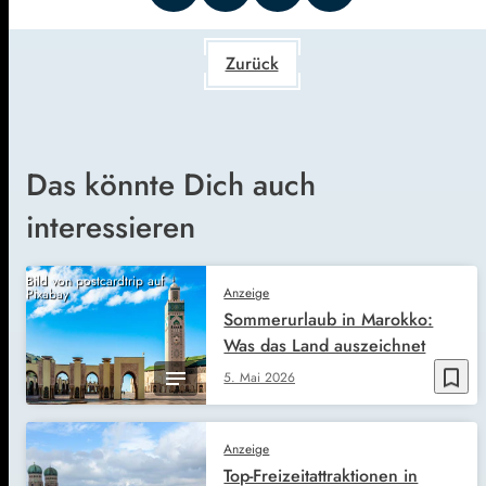
Zurück
Das könnte Dich auch
interessieren
Bild von postcardtrip auf
Anzeige
Pixabay
Sommerurlaub in Marokko:
Was das Land auszeichnet
bookmark_border
5. Mai 2026
Anzeige
Top-Freizeitattraktionen in