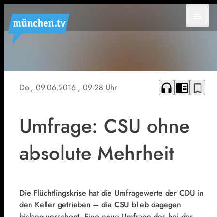
menu
Horst
Seehofer
headphones
chrome_reader_mode
bookmark_border
Do., 09.06.2016
, 09:28 Uhr
Umfrage: CSU ohne
absolute Mehrheit
Die Flüchtlingskrise hat die Umfragewerte der CDU in
den Keller getrieben – die CSU blieb dagegen
bislang verschont. Eine neue Umfrage des bei der