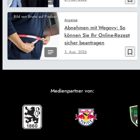
Bild von Bruno auf Pixabay
Anzeige
Abnehmen mit Wegovy: So
können Sie Ihr Online-Rezept
sicher beantragen
bookmark_border
3. Aug. 2026
Medienpartner von: