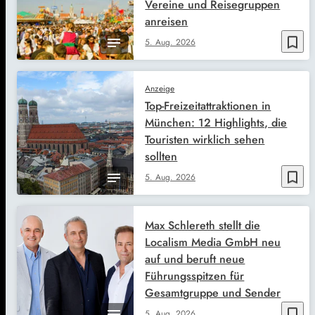
Vereine und Reisegruppen
anreisen
bookmark_border
5. Aug. 2026
Anzeige
Top-Freizeitattraktionen in
München: 12 Highlights, die
Touristen wirklich sehen
sollten
bookmark_border
5. Aug. 2026
Max Schlereth stellt die
Localism Media GmbH neu
auf und beruft neue
Führungsspitzen für
Gesamtgruppe und Sender
bookmark_border
5. Aug. 2026