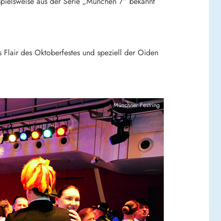
spielsweise aus der Serie „München 7“ bekannt
as Flair des Oktoberfestes und speziell der Oiden
Münchner Festring