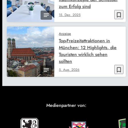
zum Erfolg sind
bookmark_border
15. Dez. 2025
Anzeige
Top-Freizeitattraktionen in
München: 12 Highlights, die
Touristen wirklich sehen
sollten
bookmark_border
5. Aug. 2026
Medienpartner von: