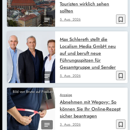
Touristen wirklich sehen
sollten
bookmark_border
5. Aug. 2026
Max Schlereth stellt die
Localism Media GmbH neu
auf und beruft neue
Führungsspitzen für
Gesamtgruppe und Sender
bookmark_border
5. Aug. 2026
Bild von Bruno auf Pixabay
Anzeige
Abnehmen mit Wegovy: So
können Sie Ihr Online-Rezept
sicher beantragen
bookmark_border
3. Aug. 2026