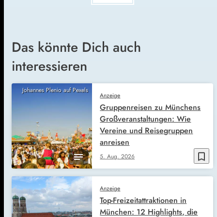
Das könnte Dich auch
interessieren
Johannes Plenio auf Pexels
Anzeige
Gruppenreisen zu Münchens
Großveranstaltungen: Wie
Vereine und Reisegruppen
anreisen
bookmark_border
5. Aug. 2026
Anzeige
Top-Freizeitattraktionen in
München: 12 Highlights, die