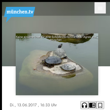
menu
Keine einsame Insel für eine Schildkrötenfamilie Bild: Agnes aus
München
headphones
chrome_reader_mode
bookmark_border
Di., 13.06.2017
, 16:33 Uhr