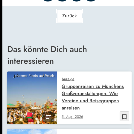
Zurück
Das könnte Dich auch
interessieren
Johannes Plenio auf Pexels
Anzeige
Gruppenreisen zu Münchens
Großveranstaltungen: Wie
Vereine und Reisegruppen
anreisen
bookmark_border
5. Aug. 2026