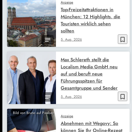
Anzeige
Top-Freizeitattraktionen in
München: 12 Highlights, die
Touristen wirklich sehen
sollten
bookmark_border
5. Aug. 2026
Max Schlereth stellt die
Localism Media GmbH neu
auf und beruft neue
Führungsspitzen für
Gesamtgruppe und Sender
bookmark_border
5. Aug. 2026
Bild von Bruno auf Pixabay
Anzeige
Abnehmen mit Wegovy: So
können Sie Ihr Online-Rezept