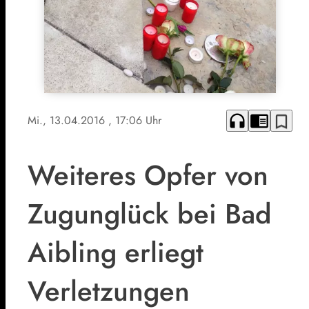
headphones
chrome_reader_mode
bookmark_border
Mi., 13.04.2016
, 17:06 Uhr
Weiteres Opfer von
Zugunglück bei Bad
Aibling erliegt
Verletzungen