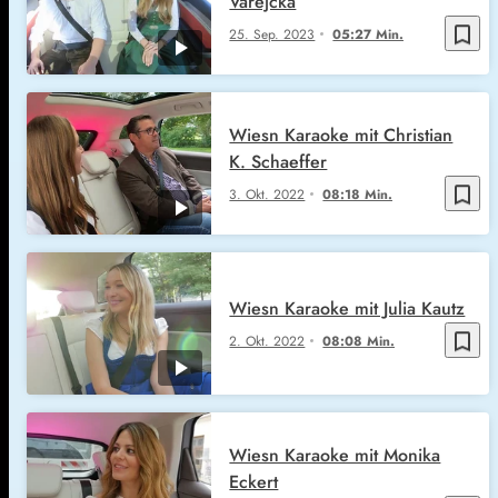
Varejcka
bookmark_border
25. Sep. 2023
05:27 Min.
Wiesn Karaoke mit Christian
K. Schaeffer
bookmark_border
3. Okt. 2022
08:18 Min.
Wiesn Karaoke mit Julia Kautz
bookmark_border
2. Okt. 2022
08:08 Min.
Wiesn Karaoke mit Monika
Eckert