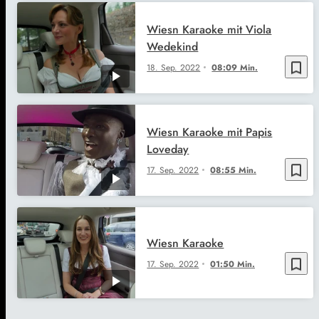
Wiesn Karaoke mit Viola
Wedekind
bookmark_border
18. Sep. 2022
08:09 Min.
Wiesn Karaoke mit Papis
Loveday
bookmark_border
17. Sep. 2022
08:55 Min.
Wiesn Karaoke
bookmark_border
17. Sep. 2022
01:50 Min.