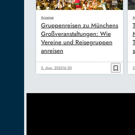
Anzeige
A
Gruppenreisen zu Münchens
Großveranstaltungen: Wie
Vereine und Reisegruppen
anreisen
s
bookmark_border
5. Aug. 2026
16:50
5