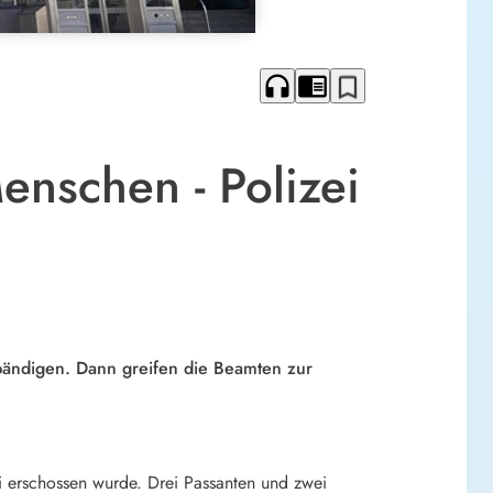
headphones
chrome_reader_mode
bookmark_border
enschen - Polizei
 bändigen. Dann greifen die Beamten zur
i erschossen wurde. Drei Passanten und zwei