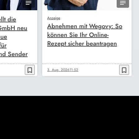
llt die
Anzeige
Abnehmen mit Wegovy: So
 GmbH neu
können Sie Ihr Online-
eue
Rezept sicher beantragen
für
nd Sender
bookmark_border
bookmark_border
3. Aug. 2026
11:52