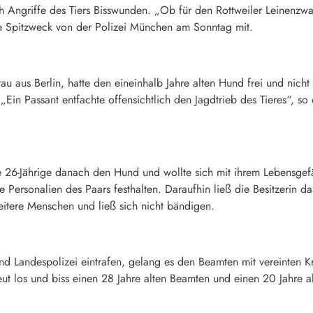
ch Angriffe des Tiers Bisswunden. „Ob für den Rottweiler Leinenzw
nze Spitzweck von der Polizei München am Sonntag mit.
 Frau aus Berlin, hatte den eineinhalb Jahre alten Hund frei und ni
Ein Passant entfachte offensichtlich den Jagdtrieb des Tieres“, so
e 26-Jährige danach den Hund und wollte sich mit ihrem Lebensge
ie Personalien des Paars festhalten. Daraufhin ließ die Besitzerin
weitere Menschen und ließ sich nicht bändigen.
nd Landespolizei eintrafen, gelang es den Beamten mit vereinten 
rneut los und biss einen 28 Jahre alten Beamten und einen 20 Jahre 