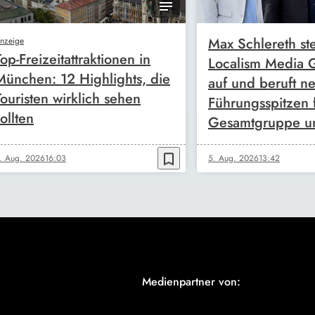
Max Schlereth ste
nzeige
Top-Freizeitattraktionen in
Localism Media
München: 12 Highlights, die
auf und beruft n
Touristen wirklich sehen
Führungsspitzen 
ollten
Gesamtgruppe u
bookmark_border
. Aug. 2026
16:03
5. Aug. 2026
13:42
Medienpartner von: