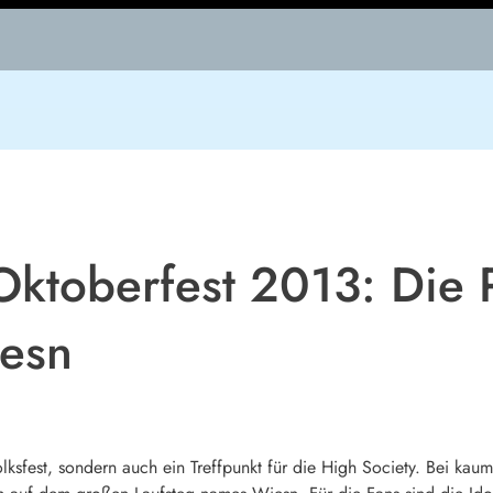
Oktoberfest 2013: Die P
iesn
olksfest, sondern auch ein Treffpunkt für die High Society. Bei kau