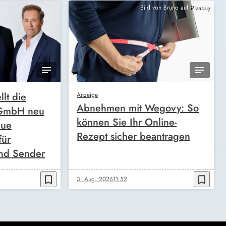
Bild von Bruno auf Pixabay
llt die
Anzeige
Abnehmen mit Wegovy: So
 GmbH neu
können Sie Ihr Online-
eue
Rezept sicher beantragen
für
nd Sender
bookmark_border
bookmark_border
3. Aug. 2026
11:52