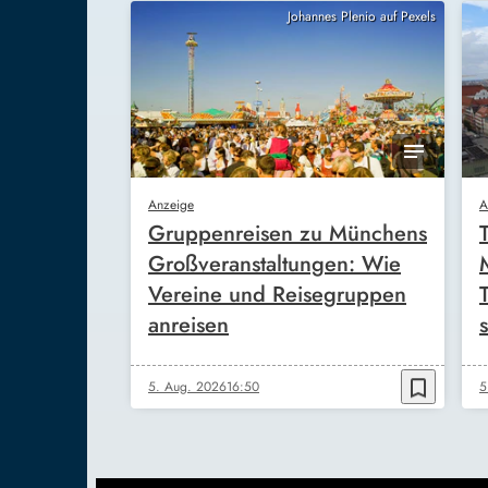
Johannes Plenio auf Pexels
Anzeige
A
Gruppenreisen zu Münchens
Großveranstaltungen: Wie
Vereine und Reisegruppen
anreisen
s
bookmark_border
5. Aug. 2026
16:50
5