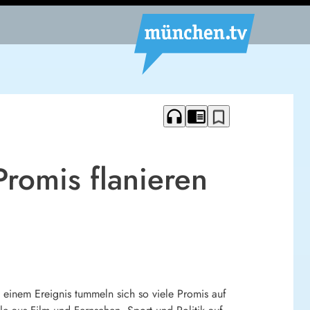
headphones
chrome_reader_mode
bookmark_border
romis flanieren
m einem Ereignis tummeln sich so viele Promis auf