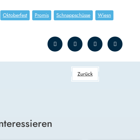
Oktoberfest
Promis
Schnappschüsse
Wiesn
Zurück
nteressieren