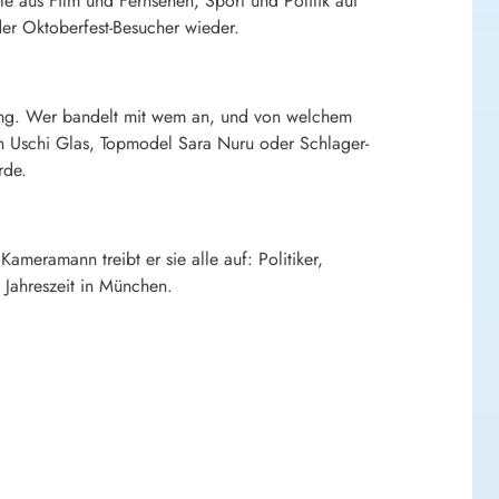
e aus Film und Fernsehen, Sport und Politik auf
er Oktoberfest-Besucher wieder.
ttung. Wer bandelt mit wem an, und von welchem
in Uschi Glas, Topmodel Sara Nuru oder Schlager-
rde.
eramann treibt er sie alle auf: Politiker,
 Jahreszeit in München.