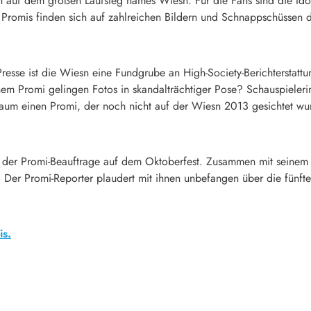
 auf dem großen Laufsteg names Wiesn. Für die Fans sind die Idol
Promis finden sich auf zahlreichen Bildern und Schnappschüssen d
 Presse ist die Wiesn eine Fundgrube an High-Society-Berichtersta
hem Promi gelingen Fotos in skandalträchtiger Pose? Schauspieler
 kaum einen Promi, der noch nicht auf der Wiesn 2013 gesichtet wu
der Promi-Beauftrage auf dem Oktoberfest. Zusammen mit seinem Kam
. Der Promi-Reporter plaudert mit ihnen unbefangen über die fünfte
s.