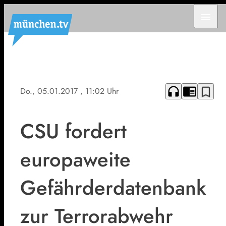
menu
headphones
chrome_reader_mode
bookmark_border
Do., 05.01.2017
, 11:02 Uhr
CSU fordert
europaweite
Gefährderdatenbank
zur Terrorabwehr