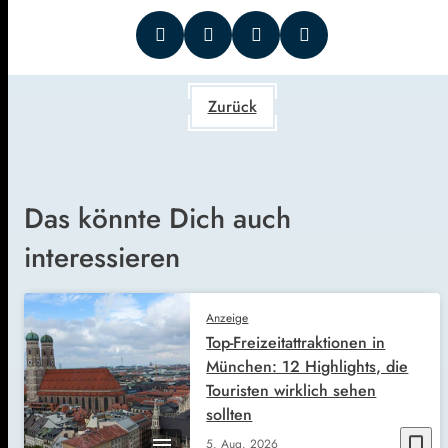
Zurück
Das könnte Dich auch
interessieren
Anzeige
Top-Freizeitattraktionen in
München: 12 Highlights, die
Touristen wirklich sehen
sollten
bookmark_border
5. Aug. 2026