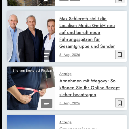
Max Schlereth stellt die
Localism Media GmbH neu
auf und beruft neue
Führungsspitzen für
Gesamtgruppe und Sender
bookmark_border
5. Aug. 2026
Bild von Bruno auf Pixabay
Anzeige
Abnehmen mit Wegovy: So
können Sie Ihr Online-Rezept
sicher beantragen
bookmark_border
3. Aug. 2026
Anzeige