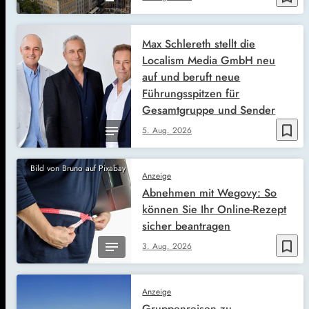
Max Schlereth stellt die
Localism Media GmbH neu
auf und beruft neue
Führungsspitzen für
Gesamtgruppe und Sender
bookmark_border
5. Aug. 2026
Bild von Bruno auf Pixabay
Anzeige
Abnehmen mit Wegovy: So
können Sie Ihr Online-Rezept
sicher beantragen
bookmark_border
3. Aug. 2026
Anzeige
Gruppenreisen zu