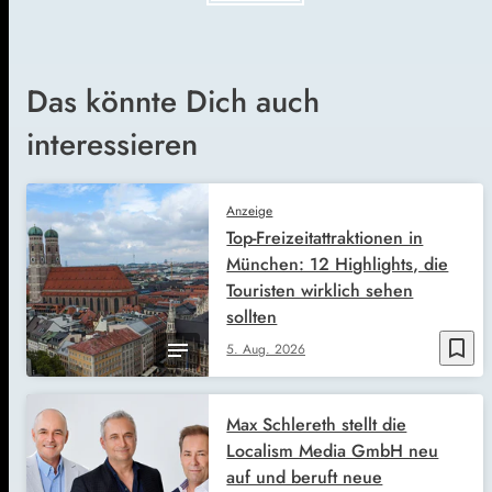
Das könnte Dich auch
interessieren
Anzeige
Top-Freizeitattraktionen in
München: 12 Highlights, die
Touristen wirklich sehen
sollten
bookmark_border
5. Aug. 2026
Max Schlereth stellt die
Localism Media GmbH neu
auf und beruft neue