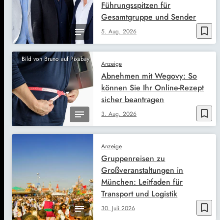
Führungsspitzen für
Gesamtgruppe und Sender
bookmark_border
5. Aug. 2026
Bild von Bruno auf Pixabay
Anzeige
Abnehmen mit Wegovy: So
können Sie Ihr Online-Rezept
sicher beantragen
bookmark_border
3. Aug. 2026
Anzeige
Gruppenreisen zu
Großveranstaltungen in
München: Leitfaden für
Transport und Logistik
bookmark_border
30. Juli 2026