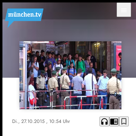
menu
headphones
chrome_reader_mode
bookmark_border
Di., 27.10.2015
, 10:54 Uhr