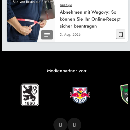
Bild von Bruno auf Pixabay
Anzeige
Abnehmen mit Wegovy: So
können Sie Ihr Online-Rezept
sicher beantragen
bookmark_border
3. Aug. 2026
Medienpartner von: