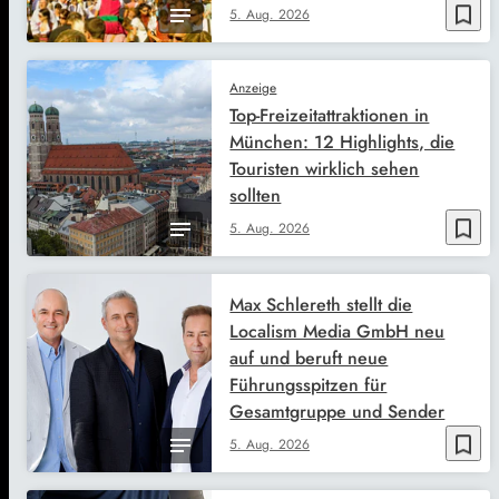
bookmark_border
5. Aug. 2026
Anzeige
Top-Freizeitattraktionen in
München: 12 Highlights, die
Touristen wirklich sehen
sollten
bookmark_border
5. Aug. 2026
Max Schlereth stellt die
Localism Media GmbH neu
auf und beruft neue
Führungsspitzen für
Gesamtgruppe und Sender
bookmark_border
5. Aug. 2026