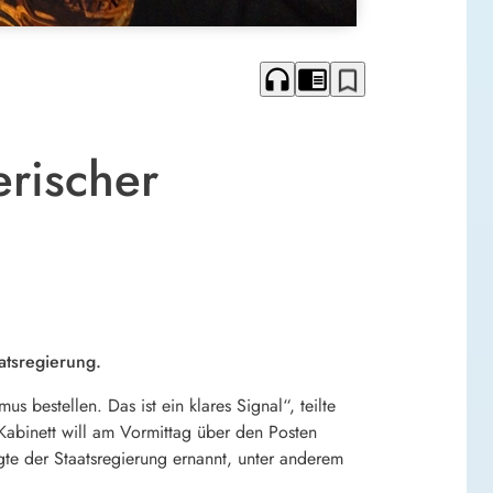
headphones
chrome_reader_mode
bookmark_border
erischer
atsregierung.
 bestellen. Das ist ein klares Signal“, teilte
Kabinett will am Vormittag über den Posten
gte der Staatsregierung ernannt, unter anderem