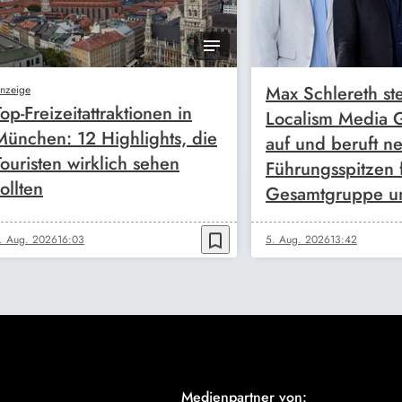
Max Schlereth ste
nzeige
Top-Freizeitattraktionen in
Localism Media
München: 12 Highlights, die
auf und beruft n
Touristen wirklich sehen
Führungsspitzen 
ollten
Gesamtgruppe u
bookmark_border
. Aug. 2026
16:03
5. Aug. 2026
13:42
Medienpartner von: