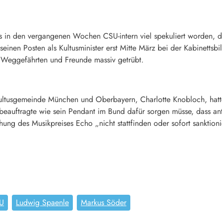
 in den vergangenen Wochen CSU-intern viel spekuliert worden, die
einen Posten als Kultusminister erst Mitte März bei der Kabinettsb
n Weggefährten und Freunde massiv getrübt.
 Kultusgemeinde München und Oberbayern, Charlotte Knobloch, hatte 
eauftragte wie sein Pendant im Bund dafür sorgen müsse, dass antis
ihung des Musikpreises Echo „nicht stattfinden oder sofort sanktion
U
Ludwig Spaenle
Markus Söder