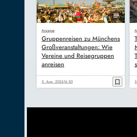
Anzeige
A
Gruppenreisen zu Münchens
Großveranstaltungen: Wie
Vereine und Reisegruppen
anreisen
s
bookmark_border
5. Aug. 2026
16:50
5