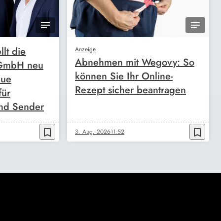
llt die
Anzeige
Abnehmen mit Wegovy: So
 GmbH neu
können Sie Ihr Online-
eue
Rezept sicher beantragen
für
nd Sender
bookmark_border
bookmark_border
3. Aug. 2026
11:52