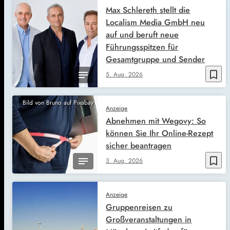
Max Schlereth stellt die
Localism Media GmbH neu
auf und beruft neue
Führungsspitzen für
Gesamtgruppe und Sender
bookmark_border
5. Aug. 2026
Bild von Bruno auf Pixabay
Anzeige
Abnehmen mit Wegovy: So
können Sie Ihr Online-Rezept
sicher beantragen
bookmark_border
3. Aug. 2026
Anzeige
Gruppenreisen zu
Großveranstaltungen in