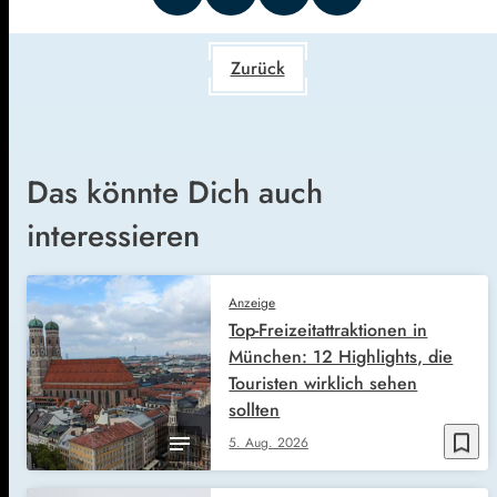
Zurück
Das könnte Dich auch
interessieren
Anzeige
Top-Freizeitattraktionen in
München: 12 Highlights, die
Touristen wirklich sehen
sollten
bookmark_border
5. Aug. 2026