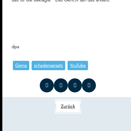
dpa
Gema
schadensersatz
YouTube
Zurück