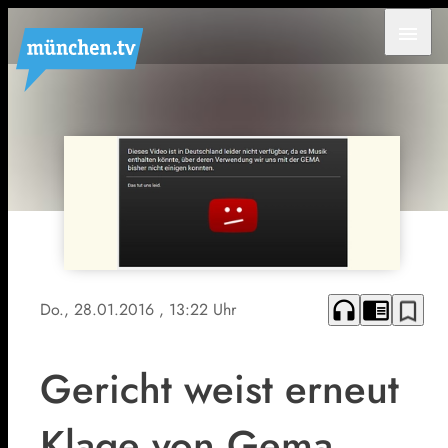
menu
headphones
chrome_reader_mode
bookmark_border
Do., 28.01.2016
, 13:22 Uhr
Gericht weist erneut
Klage von Gema