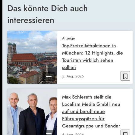
Das könnte Dich auch
interessieren
Anzeige
Top-Freizeitattraktionen in
München: 12 Highlights, die
Touristen wirklich sehen
sollten
bookmark_border
5. Aug. 2026
Max Schlereth stellt die
Localism Media GmbH neu
auf und beruft neue
Führungsspitzen für
Gesamtgruppe und Sender
bookmark_border
5. Aug. 2026