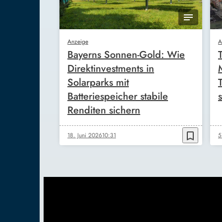
Anzeige
A
Bayerns Sonnen-Gold: Wie
Direktinvestments in
Solarparks mit
Batteriespeicher stabile
s
Renditen sichern
bookmark_border
18. Juni 2026
10:31
5