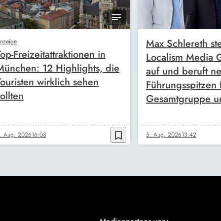
Max Schlereth ste
nzeige
Top-Freizeitattraktionen in
Localism Media
München: 12 Highlights, die
auf und beruft n
Touristen wirklich sehen
Führungsspitzen 
ollten
Gesamtgruppe u
bookmark_border
. Aug. 2026
16:03
5. Aug. 2026
13:42