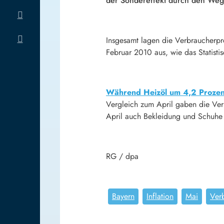
der Sondereffekt durch den Wegf
Insgesamt lagen die Verbraucherp
Februar 2010 aus, wie das Statist
Während Heizöl um 4,2 Prozen
Vergleich zum April gaben die Ver
April auch Bekleidung und Schuhe 
RG / dpa
Bayern
Inflation
Mai
Ver