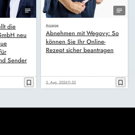
llt die
Anzeige
Abnehmen mit Wegovy: So
 GmbH neu
können Sie Ihr Online-
eue
Rezept sicher beantragen
für
nd Sender
bookmark_border
bookmark_border
3. Aug. 2026
11:52