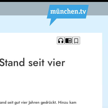
headphones
chrome_reader_mode
bookmark_border
Stand seit vier
tand seit gut vier Jahren gedrückt. Hinzu kam