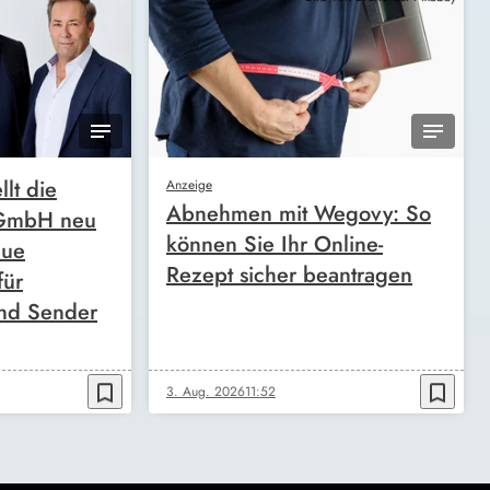
llt die
Anzeige
Abnehmen mit Wegovy: So
 GmbH neu
können Sie Ihr Online-
eue
Rezept sicher beantragen
für
nd Sender
bookmark_border
bookmark_border
3. Aug. 2026
11:52