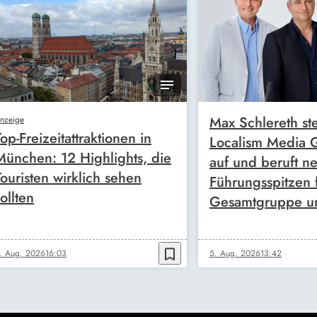
Max Schlereth ste
nzeige
Top-Freizeitattraktionen in
Localism Media
München: 12 Highlights, die
auf und beruft n
Touristen wirklich sehen
Führungsspitzen 
ollten
Gesamtgruppe u
bookmark_border
. Aug. 2026
16:03
5. Aug. 2026
13:42