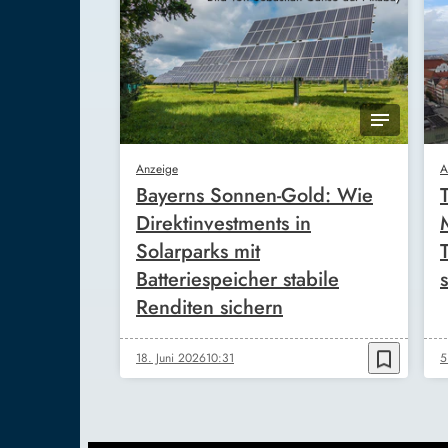
Anzeige
A
Bayerns Sonnen-Gold: Wie
Direktinvestments in
Solarparks mit
Batteriespeicher stabile
s
Renditen sichern
bookmark_border
18. Juni 2026
10:31
5