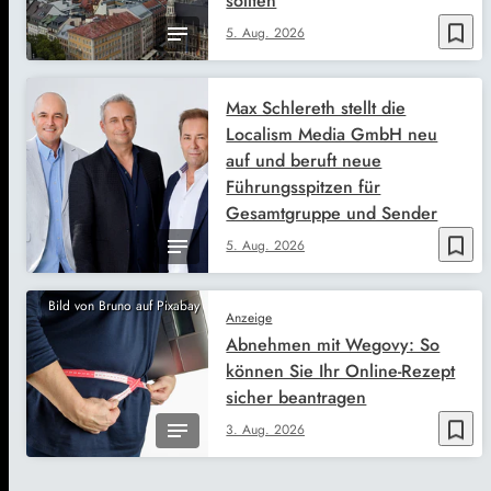
sollten
bookmark_border
5. Aug. 2026
Max Schlereth stellt die
Localism Media GmbH neu
auf und beruft neue
Führungsspitzen für
Gesamtgruppe und Sender
bookmark_border
5. Aug. 2026
Bild von Bruno auf Pixabay
Anzeige
Abnehmen mit Wegovy: So
können Sie Ihr Online-Rezept
sicher beantragen
bookmark_border
3. Aug. 2026