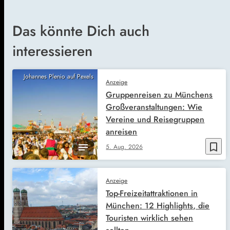
Das könnte Dich auch
interessieren
Johannes Plenio auf Pexels
Anzeige
Gruppenreisen zu Münchens
Großveranstaltungen: Wie
Vereine und Reisegruppen
anreisen
bookmark_border
5. Aug. 2026
Anzeige
Top-Freizeitattraktionen in
München: 12 Highlights, die
Touristen wirklich sehen