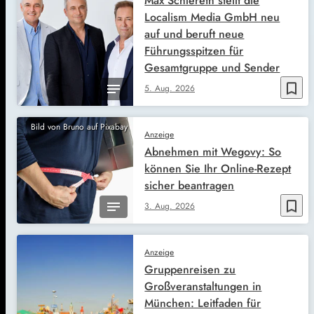
Max Schlereth stellt die
Localism Media GmbH neu
auf und beruft neue
Führungsspitzen für
Gesamtgruppe und Sender
bookmark_border
5. Aug. 2026
Bild von Bruno auf Pixabay
Anzeige
Abnehmen mit Wegovy: So
können Sie Ihr Online-Rezept
sicher beantragen
bookmark_border
3. Aug. 2026
Anzeige
Gruppenreisen zu
Großveranstaltungen in
München: Leitfaden für