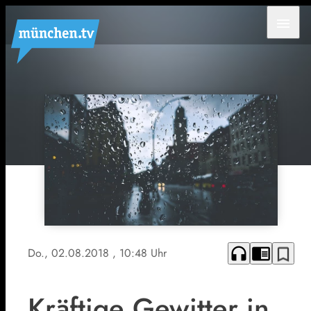
menu
headphones
chrome_reader_mode
bookmark_border
Do., 02.08.2018
, 10:48 Uhr
Kräftige Gewitter in