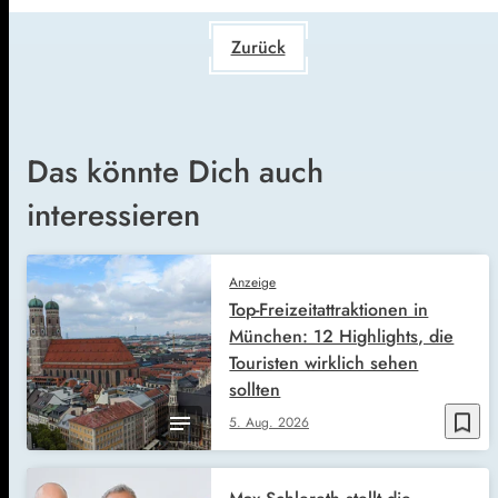
Zurück
Das könnte Dich auch
interessieren
Anzeige
Top-Freizeitattraktionen in
München: 12 Highlights, die
Touristen wirklich sehen
sollten
bookmark_border
5. Aug. 2026