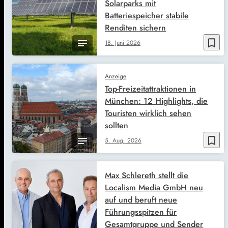
Solarparks mit
Batteriespeicher stabile
Renditen sichern
bookmark_border
18. Juni 2026
Anzeige
Top-Freizeitattraktionen in
München: 12 Highlights, die
Touristen wirklich sehen
sollten
bookmark_border
5. Aug. 2026
Max Schlereth stellt die
Localism Media GmbH neu
auf und beruft neue
Führungsspitzen für
Gesamtgruppe und Sender