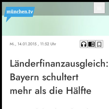
menu
headphones
chrome_reader_mode
bookmark_border
Mi., 14.01.2015
, 11:52 Uhr
Länderfinanzausgleich:
Bayern schultert
mehr als die Hälfte