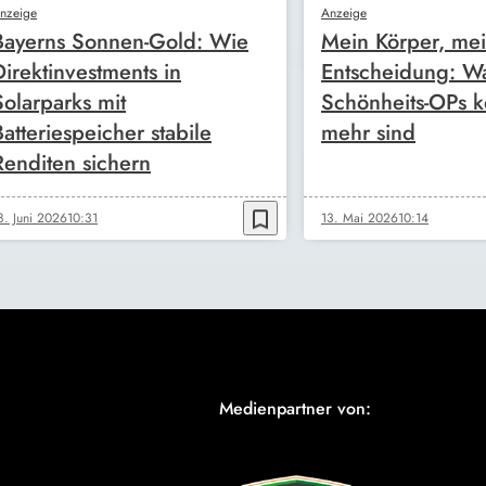
nzeige
Anzeige
Bayerns Sonnen-Gold: Wie
Mein Körper, me
Direktinvestments in
Entscheidung: W
Solarparks mit
Schönheits-OPs k
Batteriespeicher stabile
mehr sind
Renditen sichern
bookmark_border
8. Juni 2026
10:31
13. Mai 2026
10:14
Medienpartner von: