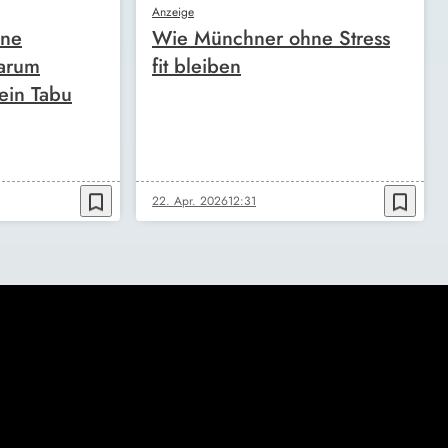
Anzeige
ine
Wie Münchner ohne Stress
arum
fit bleiben
ein Tabu
bookmark_border
bookmark_border
22. Apr. 2026
12:31