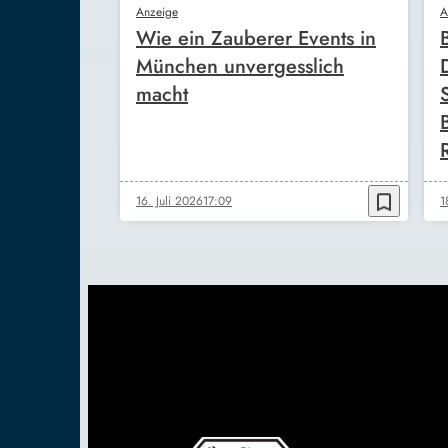
Anzeige
A
Wie ein Zauberer Events in
München unvergesslich
macht
bookmark_border
16. Juli 2026
17:09
1