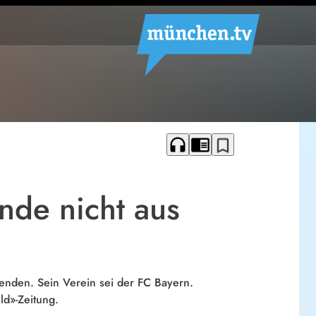
headphones
chrome_reader_mode
bookmark_border
ende nicht aus
eenden. Sein Verein sei der FC Bayern.
ld»-Zeitung.