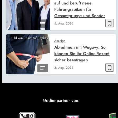
auf und beruft neue
Führungsspitzen für
Gesamtgruppe und Sender
bookmark_border
5. Aug. 2026
Bild von Bruno auf Pixabay
Anzeige
Abnehmen mit Wegovy: So
können Sie Ihr Online-Rezept
sicher beantragen
bookmark_border
3. Aug. 2026
Medienpartner von: