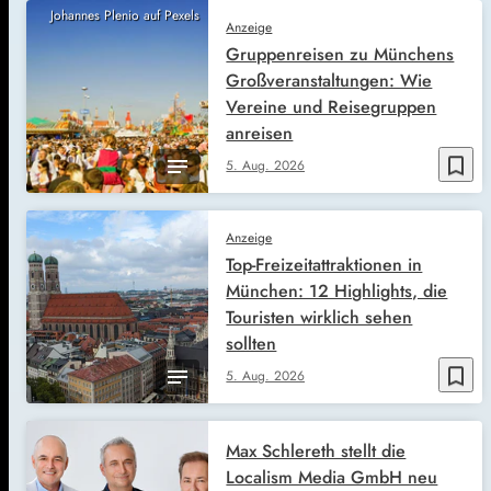
Johannes Plenio auf Pexels
Anzeige
Gruppenreisen zu Münchens
Großveranstaltungen: Wie
Vereine und Reisegruppen
anreisen
bookmark_border
5. Aug. 2026
Anzeige
Top-Freizeitattraktionen in
München: 12 Highlights, die
Touristen wirklich sehen
sollten
bookmark_border
5. Aug. 2026
Max Schlereth stellt die
Localism Media GmbH neu