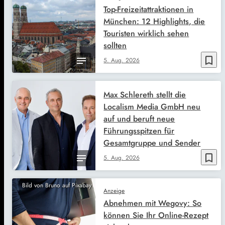
Top-Freizeitattraktionen in
München: 12 Highlights, die
Touristen wirklich sehen
sollten
bookmark_border
5. Aug. 2026
Max Schlereth stellt die
Localism Media GmbH neu
auf und beruft neue
Führungsspitzen für
Gesamtgruppe und Sender
bookmark_border
5. Aug. 2026
Bild von Bruno auf Pixabay
Anzeige
Abnehmen mit Wegovy: So
können Sie Ihr Online-Rezept