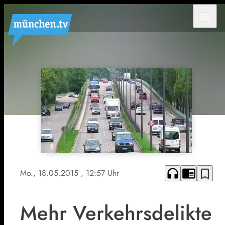
menu
headphones
chrome_reader_mode
bookmark_border
Mo., 18.05.2015
, 12:57 Uhr
Mehr Verkehrsdelikte