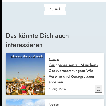
Zurück
Das könnte Dich auch
interessieren
Johannes Plenio auf Pexels
Anzeige
Gruppenreisen zu Münchens
Großveranstaltungen: Wie
Vereine und Reisegruppen
anreisen
bookmark_border
5. Aug. 2026
Anzeige