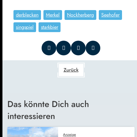
derblecken
Merkel
Nockherberg
Seehofer
singspiel
starkbier
Zurück
Das könnte Dich auch
interessieren
Anzeige