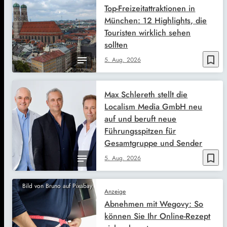
Top-Freizeitattraktionen in
München: 12 Highlights, die
Touristen wirklich sehen
sollten
bookmark_border
5. Aug. 2026
Max Schlereth stellt die
Localism Media GmbH neu
auf und beruft neue
Führungsspitzen für
Gesamtgruppe und Sender
bookmark_border
5. Aug. 2026
Bild von Bruno auf Pixabay
Anzeige
Abnehmen mit Wegovy: So
können Sie Ihr Online-Rezept