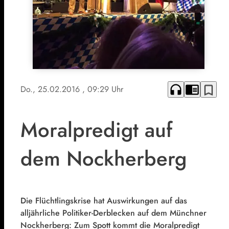
headphones
chrome_reader_mode
bookmark_border
Do., 25.02.2016
, 09:29 Uhr
Moralpredigt auf
dem Nockherberg
Die Flüchtlingskrise hat Auswirkungen auf das
alljährliche Politiker-Derblecken auf dem Münchner
Nockherberg: Zum Spott kommt die Moralpredigt