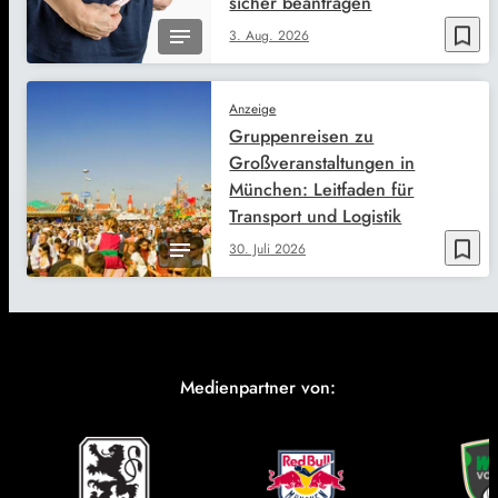
sicher beantragen
bookmark_border
3. Aug. 2026
Anzeige
Gruppenreisen zu
Großveranstaltungen in
München: Leitfaden für
Transport und Logistik
bookmark_border
30. Juli 2026
Medienpartner von: