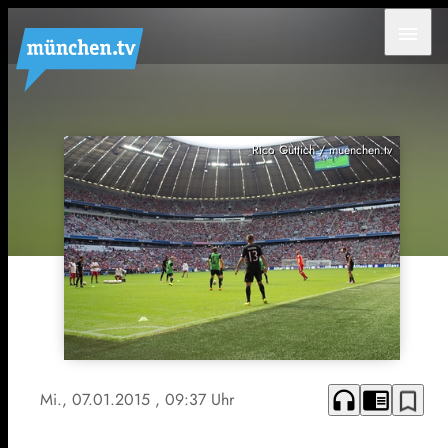
menu
Rico Güttich / muenchen.tv
headphones
chrome_reader_mode
bookmark_border
Mi., 07.01.2015
, 09:37 Uhr