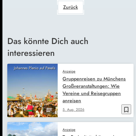
Zurück
Das könnte Dich auch
interessieren
Johannes Plenio auf Pexels
Anzeige
Gruppenreisen zu Münchens
Großveranstaltungen: Wie
Vereine und Reisegruppen
anreisen
bookmark_border
5. Aug. 2026
Anzeige