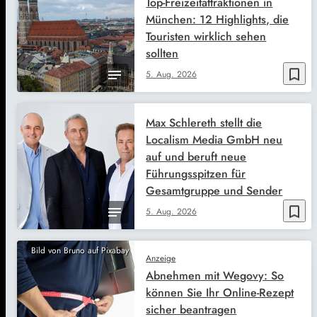
Top-Freizeitattraktionen in
München: 12 Highlights, die
Touristen wirklich sehen
sollten
bookmark_border
5. Aug. 2026
Max Schlereth stellt die
Localism Media GmbH neu
auf und beruft neue
Führungsspitzen für
Gesamtgruppe und Sender
bookmark_border
5. Aug. 2026
Bild von Bruno auf Pixabay
Anzeige
Abnehmen mit Wegovy: So
können Sie Ihr Online-Rezept
sicher beantragen