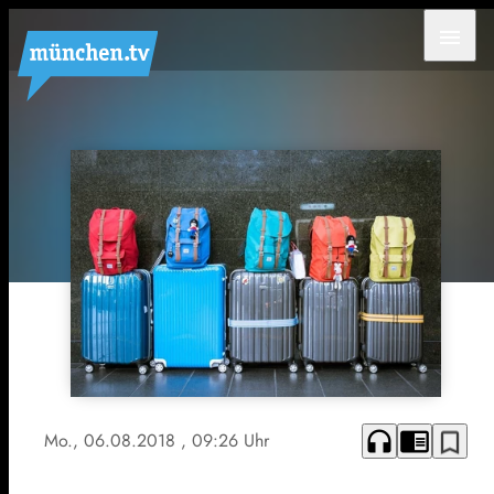
menu
headphones
chrome_reader_mode
bookmark_border
Mo., 06.08.2018
, 09:26 Uhr