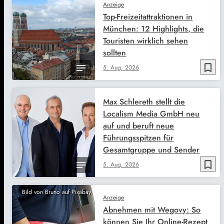
Anzeige
Top-Freizeitattraktionen in
München: 12 Highlights, die
Touristen wirklich sehen
sollten
bookmark_border
5. Aug. 2026
Max Schlereth stellt die
Localism Media GmbH neu
auf und beruft neue
Führungsspitzen für
Gesamtgruppe und Sender
bookmark_border
5. Aug. 2026
Bild von Bruno auf Pixabay
Anzeige
Abnehmen mit Wegovy: So
können Sie Ihr Online-Rezept