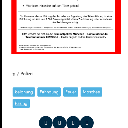
rg / Polizei
belohung
Fahndung
Feuer
Moschee
Pasing