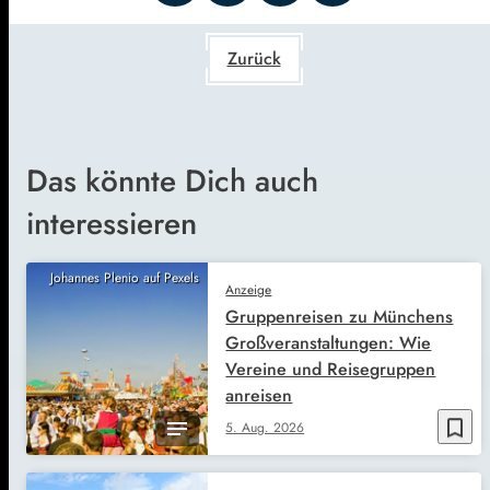
Zurück
Das könnte Dich auch
interessieren
Johannes Plenio auf Pexels
Anzeige
Gruppenreisen zu Münchens
Großveranstaltungen: Wie
Vereine und Reisegruppen
anreisen
bookmark_border
5. Aug. 2026