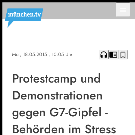
menu
headphones
chrome_reader_mode
bookmark_border
Mo., 18.05.2015
, 10:05 Uhr
Protestcamp und
Demonstrationen
gegen G7-Gipfel -
Behörden im Stress