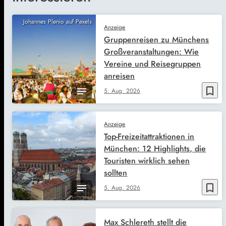
Johannes Plenio auf Pexels
Anzeige
Gruppenreisen zu Münchens
Großveranstaltungen: Wie
Vereine und Reisegruppen
anreisen
bookmark_border
5. Aug. 2026
Anzeige
Top-Freizeitattraktionen in
München: 12 Highlights, die
Touristen wirklich sehen
sollten
bookmark_border
5. Aug. 2026
Max Schlereth stellt die