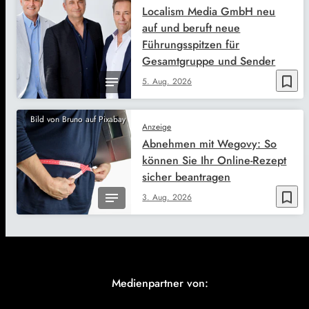
Localism Media GmbH neu
auf und beruft neue
Führungsspitzen für
Gesamtgruppe und Sender
bookmark_border
5. Aug. 2026
Bild von Bruno auf Pixabay
Anzeige
Abnehmen mit Wegovy: So
können Sie Ihr Online-Rezept
sicher beantragen
bookmark_border
3. Aug. 2026
Medienpartner von: