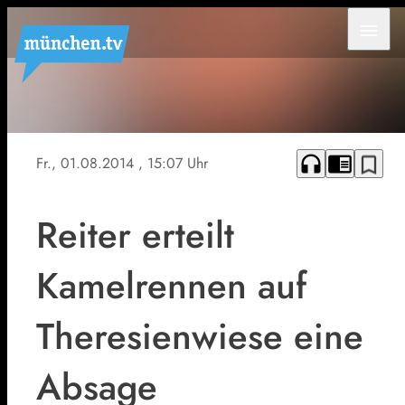
menu
headphones
chrome_reader_mode
bookmark_border
Fr., 01.08.2014
, 15:07 Uhr
Reiter erteilt
Kamelrennen auf
Theresienwiese eine
Absage