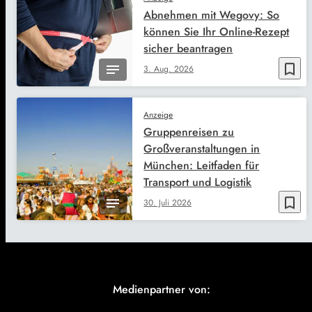
Abnehmen mit Wegovy: So
können Sie Ihr Online-Rezept
sicher beantragen
bookmark_border
3. Aug. 2026
Anzeige
Gruppenreisen zu
Großveranstaltungen in
München: Leitfaden für
Transport und Logistik
bookmark_border
30. Juli 2026
Medienpartner von: