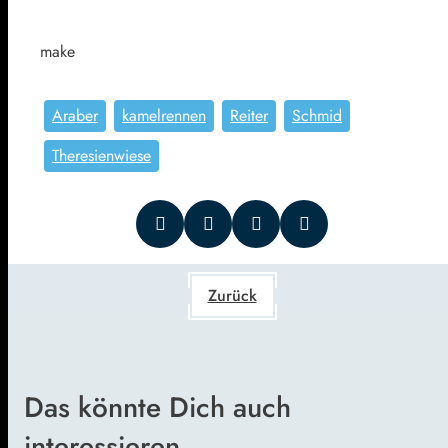
make
Araber
kamelrennen
Reiter
Schmid
Theresienwiese
Zurück
Das könnte Dich auch
interessieren