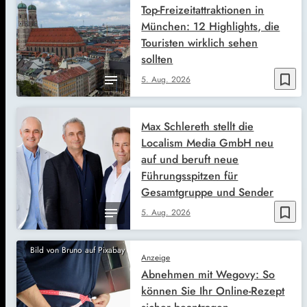
Top-Freizeitattraktionen in
München: 12 Highlights, die
Touristen wirklich sehen
sollten
bookmark_border
5. Aug. 2026
Max Schlereth stellt die
Localism Media GmbH neu
auf und beruft neue
Führungsspitzen für
Gesamtgruppe und Sender
bookmark_border
5. Aug. 2026
Bild von Bruno auf Pixabay
Anzeige
Abnehmen mit Wegovy: So
können Sie Ihr Online-Rezept