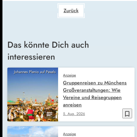
Zurück
Das könnte Dich auch
interessieren
Johannes Plenio auf Pexels
Anzeige
Gruppenreisen zu Münchens
Großveranstaltungen: Wie
Vereine und Reisegruppen
anreisen
bookmark_border
5. Aug. 2026
Anzeige