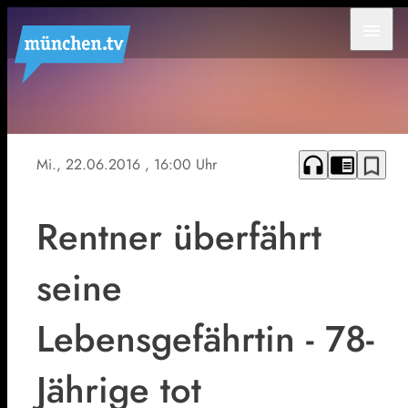
menu
headphones
chrome_reader_mode
bookmark_border
Mi., 22.06.2016
, 16:00 Uhr
Rentner überfährt
seine
Lebensgefährtin - 78-
Jährige tot