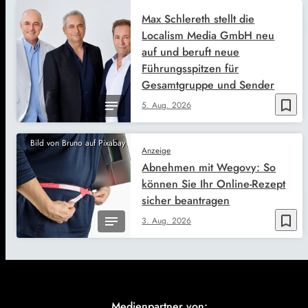
Max Schlereth stellt die
Localism Media GmbH neu
auf und beruft neue
Führungsspitzen für
Gesamtgruppe und Sender
bookmark_border
5. Aug. 2026
Bild von Bruno auf Pixabay
Anzeige
Abnehmen mit Wegovy: So
können Sie Ihr Online-Rezept
sicher beantragen
bookmark_border
3. Aug. 2026
Medienpartner von: