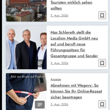
Touristen wirklich sehen
sollten
bookmark_border
5. Aug. 2026
Max Schlereth stellt die
Localism Media GmbH neu
auf und beruft neue
Führungsspitzen für
Gesamtgruppe und Sender
bookmark_border
5. Aug. 2026
Bild von Bruno auf Pixabay
Anzeige
Abnehmen mit Wegovy: So
können Sie Ihr Online-Rezept
sicher beantragen
bookmark_border
3. Aug. 2026