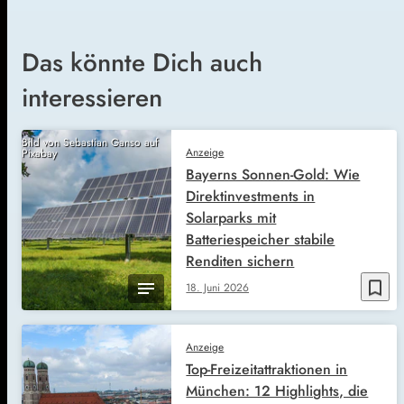
Das könnte Dich auch
interessieren
Bild von Sebastian Ganso auf
Anzeige
Pixabay
Bayerns Sonnen-Gold: Wie
Direktinvestments in
Solarparks mit
Batteriespeicher stabile
Renditen sichern
bookmark_border
18. Juni 2026
Anzeige
Top-Freizeitattraktionen in
München: 12 Highlights, die