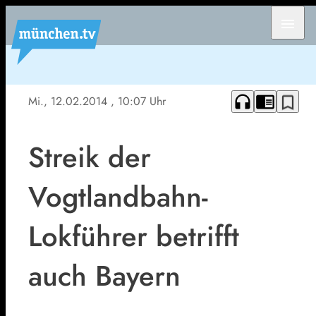
menu
headphones
chrome_reader_mode
bookmark_border
Mi., 12.02.2014
, 10:07 Uhr
Streik der
Vogtlandbahn-
Lokführer betrifft
auch Bayern