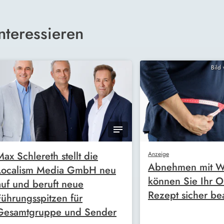
nteressieren
Bild
Max Schlereth stellt die
Anzeige
Abnehmen mit W
Localism Media GmbH neu
können Sie Ihr O
auf und beruft neue
Rezept sicher be
Führungsspitzen für
Gesamtgruppe und Sender