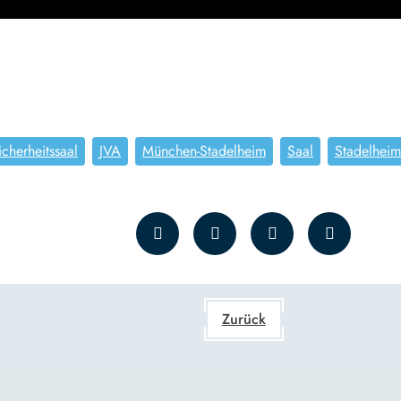
cherheitssaal
JVA
München-Stadelheim
Saal
Stadelheim
Zurück