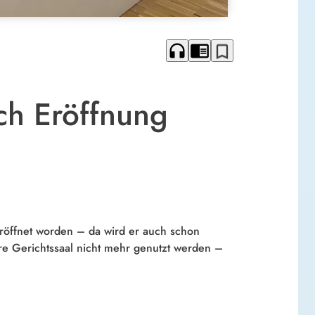
headphones
chrome_reader_mode
bookmark_border
ch Eröffnung
röffnet worden – da wird er auch schon
re Gerichtssaal nicht mehr genutzt werden –