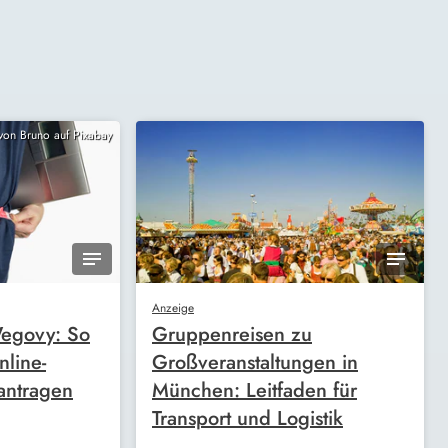
 von Bruno auf Pixabay
Anzeige
egovy: So
Gruppenreisen zu
nline-
Großveranstaltungen in
antragen
München: Leitfaden für
Transport und Logistik