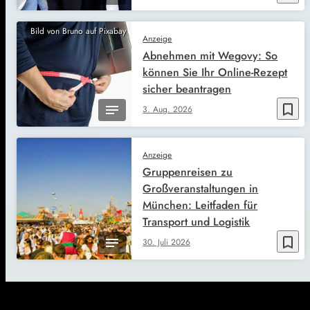
Bild von Bruno auf Pixabay
Anzeige
Abnehmen mit Wegovy: So
können Sie Ihr Online-Rezept
sicher beantragen
bookmark_border
3. Aug. 2026
Anzeige
Gruppenreisen zu
Großveranstaltungen in
München: Leitfaden für
Transport und Logistik
bookmark_border
30. Juli 2026