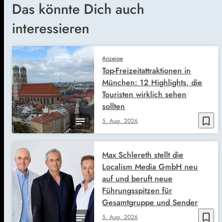
Das könnte Dich auch
interessieren
Anzeige
Top-Freizeitattraktionen in
München: 12 Highlights, die
Touristen wirklich sehen
sollten
bookmark_border
5. Aug. 2026
Max Schlereth stellt die
Localism Media GmbH neu
auf und beruft neue
Führungsspitzen für
Gesamtgruppe und Sender
bookmark_border
5. Aug. 2026