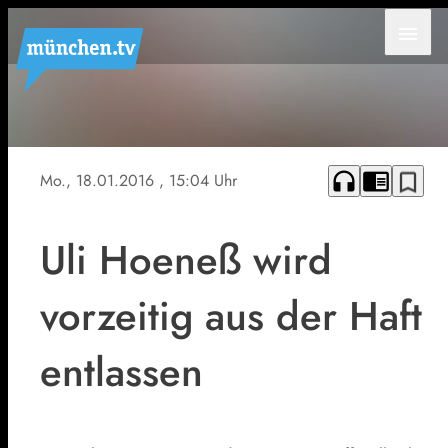
menu
Uli
Hoeneß:
Wird
headphones
chrome_reader_mode
bookmark_border
Mo., 18.01.2016
, 15:04 Uhr
wieder
Präsident
des FC
Bayern
Uli Hoeneß wird
vorzeitig aus der Haft
entlassen