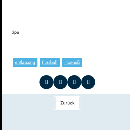
dpa
entlassung
Fussball
Hoeneß
Zurück