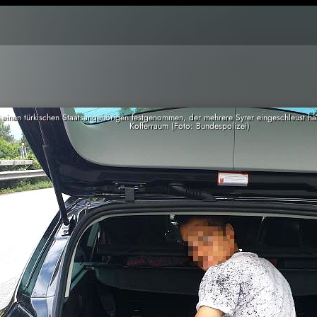
k einen türkischen Staatsangehörigen festgenommen, der mehrere Syrer eingeschleust h
Kofferraum (Foto: Bundespolizei)