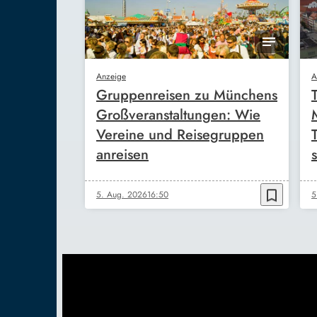
Anzeige
A
Gruppenreisen zu Münchens
Großveranstaltungen: Wie
Vereine und Reisegruppen
anreisen
s
bookmark_border
5. Aug. 2026
16:50
5