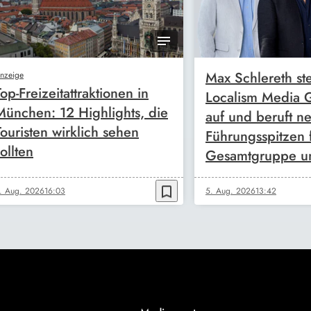
Max Schlereth ste
nzeige
Top-Freizeitattraktionen in
Localism Media
München: 12 Highlights, die
auf und beruft n
Touristen wirklich sehen
Führungsspitzen 
ollten
Gesamtgruppe u
bookmark_border
. Aug. 2026
16:03
5. Aug. 2026
13:42