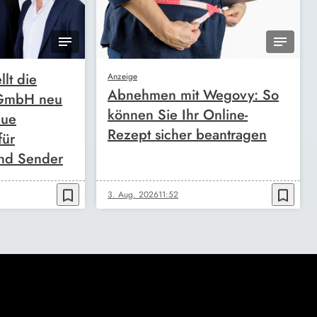
llt die
Anzeige
Abnehmen mit Wegovy: So
 GmbH neu
können Sie Ihr Online-
eue
Rezept sicher beantragen
für
nd Sender
bookmark_border
bookmark_border
3. Aug. 2026
11:52