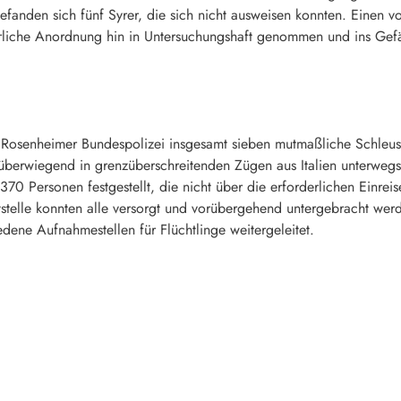
efanden sich fünf Syrer, die sich nicht ausweisen konnten. Einen
erliche Anordnung hin in Untersuchungshaft genommen und ins Gefän
 Rosenheimer Bundespolizei insgesamt sieben mutmaßliche Schleuse
e überwiegend in grenzüberschreitenden Zügen aus Italien unterw
0 Personen festgestellt, die nicht über die erforderlichen Einreise
tstelle konnten alle versorgt und vorübergehend untergebracht wer
ene Aufnahmestellen für Flüchtlinge weitergeleitet.