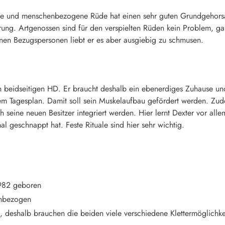
ste und menschenbezogene Rüde hat einen sehr guten Grundgehorsa
ung. Artgenossen sind für den verspielten Rüden kein Problem, ga
inen Bezugspersonen liebt er es aber ausgiebig zu schmusen.
n beidseitigen HD. Er braucht deshalb ein ebenerdiges Zuhause und
em Tagesplan. Damit soll sein Muskelaufbau gefördert werden. Zude
seine neuen Besitzer integriert werden. Hier lernt Dexter vor alle
l geschnappt hat. Feste Rituale sind hier sehr wichtig.
982 geboren
enbezogen
n, deshalb brauchen die beiden viele verschiedene Klettermöglichke