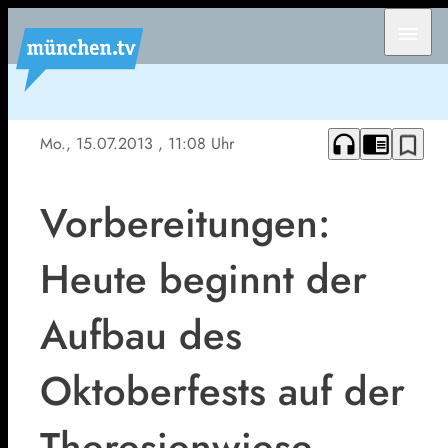
menu
headphones
chrome_reader_mode
bookmark_border
Mo., 15.07.2013
, 11:08 Uhr
Vorbereitungen:
Heute beginnt der
Aufbau des
Oktoberfests auf der
Theresienwiese