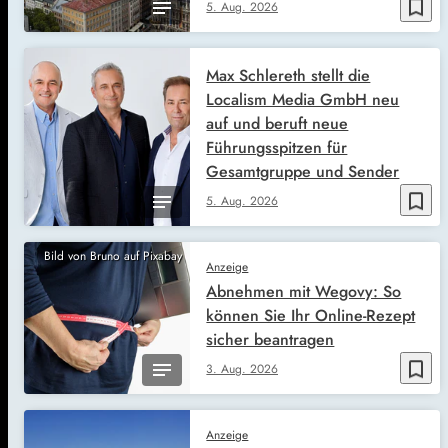
bookmark_border
5. Aug. 2026
Max Schlereth stellt die
Localism Media GmbH neu
auf und beruft neue
Führungsspitzen für
Gesamtgruppe und Sender
bookmark_border
5. Aug. 2026
Bild von Bruno auf Pixabay
Anzeige
Abnehmen mit Wegovy: So
können Sie Ihr Online-Rezept
sicher beantragen
bookmark_border
3. Aug. 2026
Anzeige