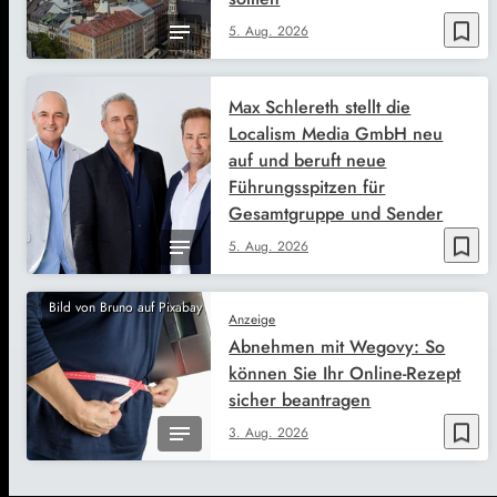
bookmark_border
5. Aug. 2026
Max Schlereth stellt die
Localism Media GmbH neu
auf und beruft neue
Führungsspitzen für
Gesamtgruppe und Sender
bookmark_border
5. Aug. 2026
Bild von Bruno auf Pixabay
Anzeige
Abnehmen mit Wegovy: So
können Sie Ihr Online-Rezept
sicher beantragen
bookmark_border
3. Aug. 2026