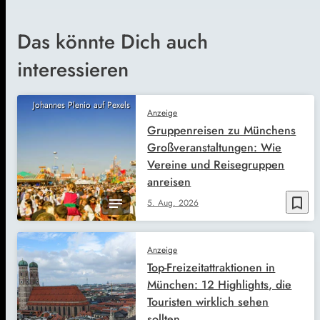
Das könnte Dich auch
interessieren
Johannes Plenio auf Pexels
Anzeige
Gruppenreisen zu Münchens
Großveranstaltungen: Wie
Vereine und Reisegruppen
anreisen
bookmark_border
5. Aug. 2026
Anzeige
Top-Freizeitattraktionen in
München: 12 Highlights, die
Touristen wirklich sehen
sollten