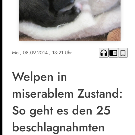
headphones
chrome_reader_mode
bookmark_border
Mo., 08.09.2014
, 13:21 Uhr
Welpen in
miserablem Zustand:
So geht es den 25
beschlagnahmten