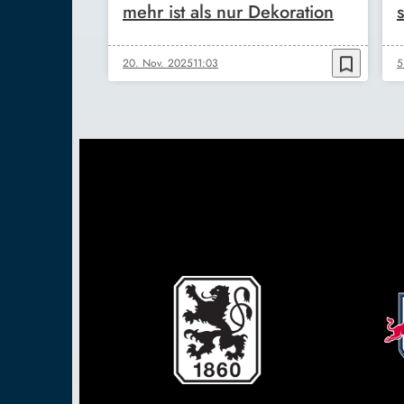
mehr ist als nur Dekoration
s
bookmark_border
20. Nov. 2025
11:03
5