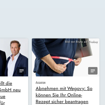
Bild von Bruno auf Pixabay
llt die
Anzeige
Abnehmen mit Wegovy: So
 GmbH neu
können Sie Ihr Online-
eue
Rezept sicher beantragen
für