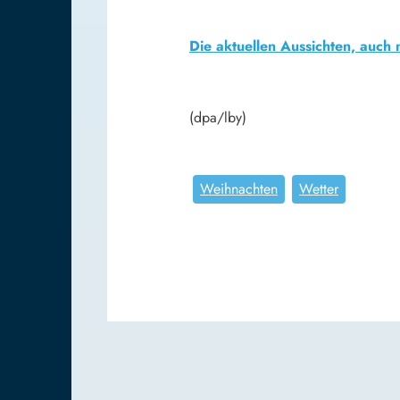
Die aktuellen Aussichten, auch 
(dpa/lby)
Weihnachten
Wetter