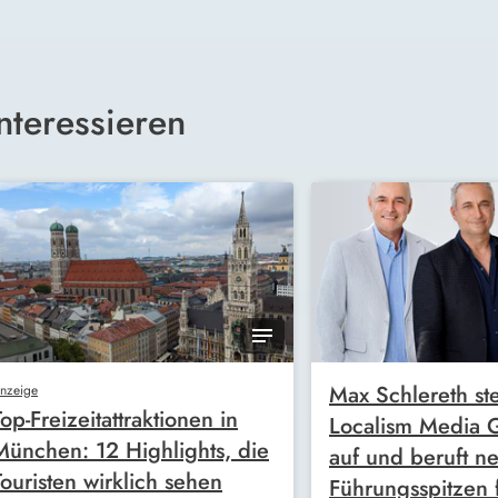
nteressieren
Max Schlereth ste
nzeige
Top-Freizeitattraktionen in
Localism Media
München: 12 Highlights, die
auf und beruft n
Touristen wirklich sehen
Führungsspitzen 