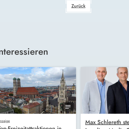
Zurück
nteressieren
Max Schlereth ste
nzeige
Top-Freizeitattraktionen in