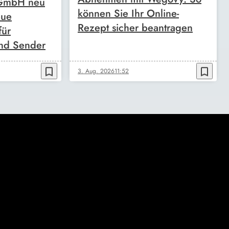
 GmbH neu
können Sie Ihr Online-
eue
Rezept sicher beantragen
für
nd Sender
bookmark_border
bookmark_border
3. Aug. 2026
11:52