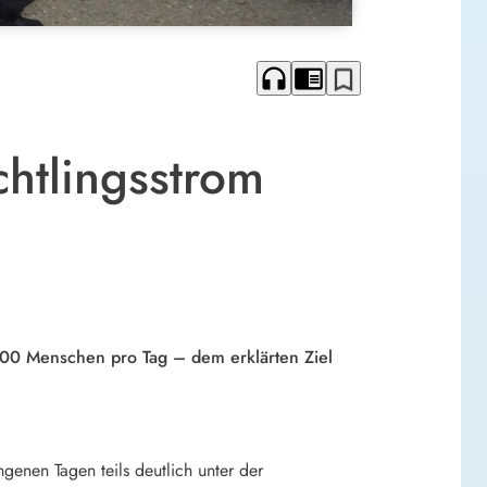
headphones
chrome_reader_mode
bookmark_border
chtlingsstrom
3000 Menschen pro Tag – dem erklärten Ziel
enen Tagen teils deutlich unter der