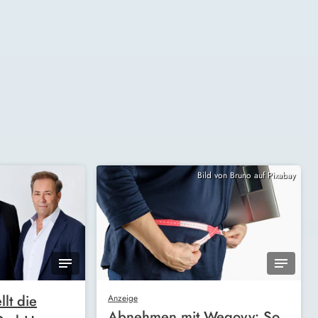
Bild von Bruno auf Pixabay
llt die
Anzeige
Abnehmen mit Wegovy: So