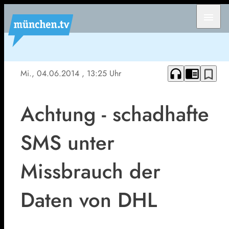
menu
headphones
chrome_reader_mode
bookmark_border
Mi., 04.06.2014
, 13:25 Uhr
Achtung - schadhafte
SMS unter
Missbrauch der
Daten von DHL