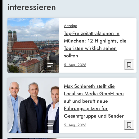
interessieren
Anzeige
Top-Freizeitattraktionen in
München: 12 Highlights, die
Touristen wirklich sehen
sollten
bookmark_border
5. Aug. 2026
Max Schlereth stellt die
Localism Media GmbH neu
auf und beruft neue
Führungsspitzen für
Gesamtgruppe und Sender
bookmark_border
5. Aug. 2026