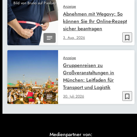
Bild von Bruno auf Pixabay
Anzeige
Abnehmen mit Wegovy: So
können Sie Ihr Online-Rezept
sicher beantragen
bookmark_border
3. Aug. 2026
Anzeige
Gruppenreisen zu
Großveranstaltungen in
München: Leitfaden für
Transport und Logistik
bookmark_border
30. Juli 2026
Medienpartner von: