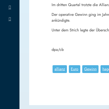
Im dritten Quartal trotzte die Al
Der operative Gewinn ging im Jahr
ankündigte.
Unter dem Strich legte der Übersch
dpa/cb
allianz
Euro
Gewinn
hag