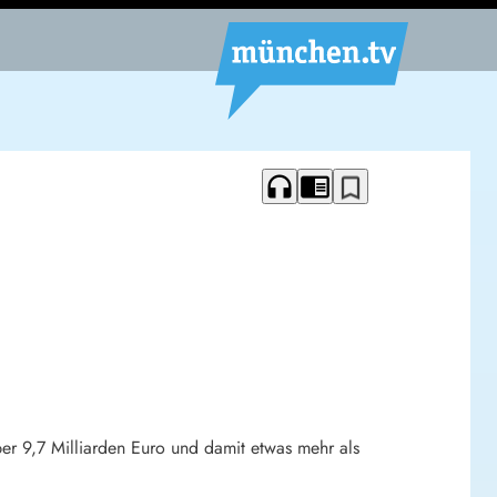
headphones
chrome_reader_mode
bookmark_border
ber 9,7 Milliarden Euro und damit etwas mehr als