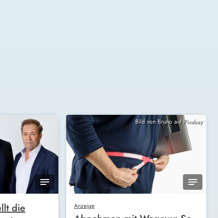
Bild von Bruno auf Pixabay
llt die
Anzeige