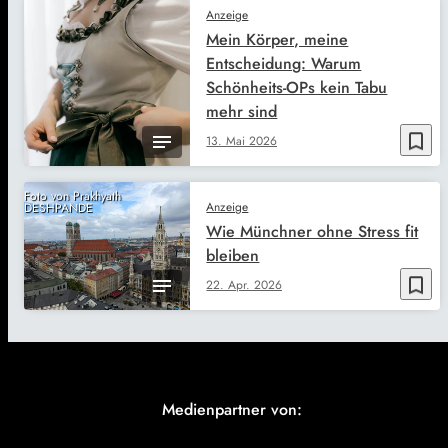
Anzeige
Mein Körper, meine
Entscheidung: Warum
Schönheits-OPs kein Tabu
mehr sind
bookmark_border
13. Mai 2026
Foto von Prakhyath
Anzeige
DESHPANDE
Wie Münchner ohne Stress fit
bleiben
bookmark_border
22. Apr. 2026
Medienpartner von: