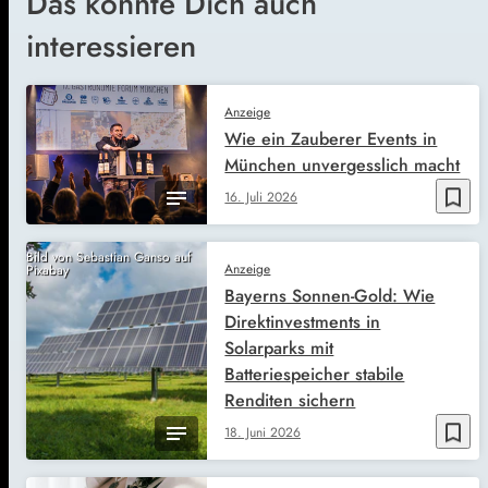
Das könnte Dich auch
interessieren
Anzeige
Wie ein Zauberer Events in
München unvergesslich macht
bookmark_border
16. Juli 2026
Bild von Sebastian Ganso auf
Anzeige
Pixabay
Bayerns Sonnen-Gold: Wie
Direktinvestments in
Solarparks mit
Batteriespeicher stabile
Renditen sichern
bookmark_border
18. Juni 2026